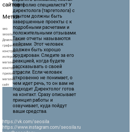
сайтов
портфолио специалиста? У
директолога (таргетолога) с
опытом должны быть
Метки
завершенные проекты с к
подробными расчетами и
seo
положительными отзывами.
seosila
Такие отчеты называются
Девелопмент
кейсами. Этот человек
графический
должен быть хорошо
конструктор
эрудирован. Следите за его
интернет-
реакцией, когда будете
магазин
рассказывать о своей
конструктор
отрасли. Если человек
приложений
откровенно не понимает, о
магазин
чем идет речь, то он вам не
сайт
подходит Директолог готов
на контакт. Сразу описывает
принцип работы и
озвучивает, куда пойдут
ваши средства.
https://vk.com/seosila
https://www.instagram.com/seosila.ru