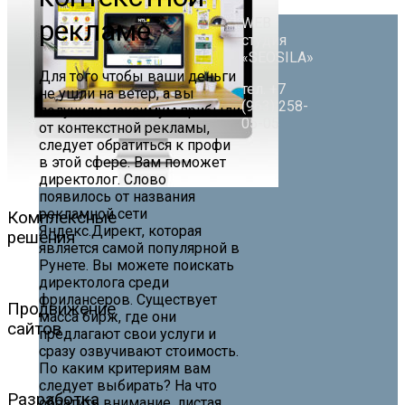
рекламе
WEB
студия
«SEOSILA»
Для того чтобы ваши деньги
тел. +7
не ушли на ветер, а вы
(963) 258-
получили максимум прибыли
05-05
от контекстной рекламы,
следует обратиться к профи
в этой сфере. Вам поможет
директолог. Слово
появилось от названия
рекламной сети
Комплексные
Яндекс.Директ, которая
решения
является самой популярной в
Рунете. Вы можете поискать
директолога среди
фрилансеров. Существует
Продвижение
масса бирж, где они
сайтов
предлагают свои услуги и
сразу озвучивают стоимость.
По каким критериям вам
следует выбирать? На что
Разработка
обратить внимание, листая