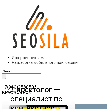
Интернет реклама
Разработка мобильного приложения
+7(963)2580505
Директолог —
КРАСНОЯРСК
специалист по
контекстной