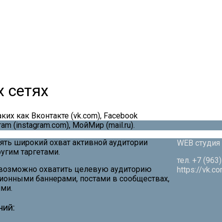
 сетях
ких как Вконтакте (vk.com), Facebook
ram (instagram.com), МойМир (mail.ru).
ть широкий охват активной аудитории
WEB студия
ругим таргетами.
тел. +7 (963
 возможно охватить целевую аудиторию
https://vk.c
онными баннерами, постами в сообществах,
ми.
ний: