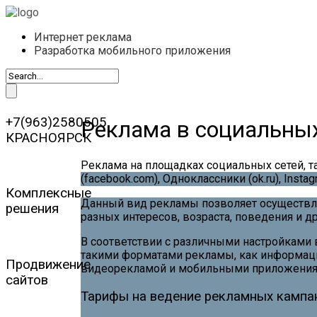
Интернет реклама
Разработка мобильного приложения
+7(963)2580505
Реклама в социальных
КРАСНОЯРСК
Реклама на площадках социальных сетей, та
(facebook.com), Одноклассники (ok.ru), Instag
Комплексные
Данный вид рекламы позволяет осуществля
решения
разных интересов, возраста, поведения и д
В соответствии с различными настройками
такими форматами рекламы, как информаци
Продвижение
видеорекламой и мобильными приложения
сайтов
Тарифы на ведение рекламных кампа