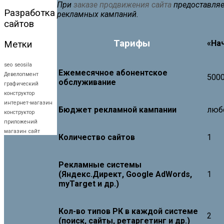
При
заказе продвижения сайта
предоставля
Разработка
рекламных кампаний.
сайтов
Тарифы
«На
Метки
seo
seosila
Ежемесячное абонентское
Девелопмент
5000
обслуживание
графический
конструктор
интернет-магазин
Бюджет рекламной кампании
люб
конструктор
приложений
магазин
сайт
Количество сайтов
1
Рекламные системы
(Яндекс.Директ, Google AdWords,
1
myTarget и др.)
Кол-во типов РК в каждой системе
2
(поиск, сайты, ретаргетинг и др.)