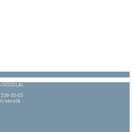
 «SEOSILA»
) 258-05-05
om/seosila