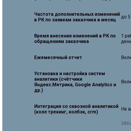
Частота дополнительных изменений
до 5
в РК по заявкам заказчика в месяц
Время внесения изменений в РК по
1 ра
обращениям заказчика
ден
Ежемесячный отчет
Вкл
Установка и настройка систем
аналитики (счётчики
Вкл
Яндекс.Метрика, Google Analytics и
др.)
Интеграция со сквозной аналитикой
Не 
(колл трекинг, колбэк, crm)
ЗАК